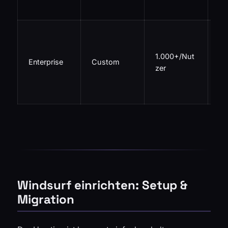
Su
SS
Hy
1.000+/Nut
De
Enterprise
Custom
zer
,
Co
-P
Windsurf einrichten: Setup &
Migration