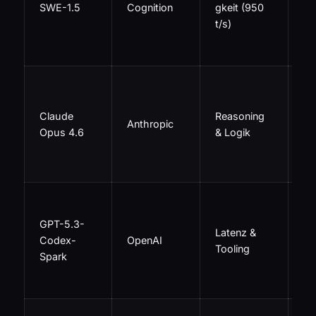
SWE-1.5
Cognition
gkeit (950
ite
t/s)
Fe
bu
Ko
Ar
Claude
Reasoning
pl
Anthropic
Opus 4.6
& Logik
Ra
Co
de
Op
fü
GPT-5.3-
Latenz &
ag
Codex-
OpenAI
Tooling
Lo
Spark
se
20