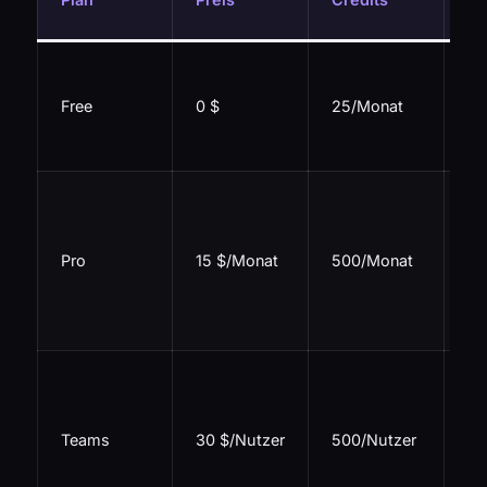
Fe
Ta
Au
Free
0 $
25/Monat
et
Ca
Un
SW
Pr
Pro
15 $/Monat
500/Monat
Mo
Fa
Co
Ze
Bil
Ad
Teams
30 $/Nutzer
500/Nutzer
Da
Pri