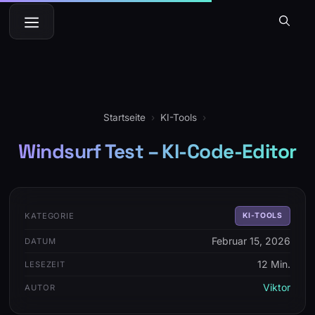
Zum
Menü
Inhalt
springen
Startseite
›
KI-Tools
›
Windsurf Test – KI-Code-Editor
KATEGORIE
KI-TOOLS
Februar 15, 2026
DATUM
12 Min.
LESEZEIT
Viktor
AUTOR