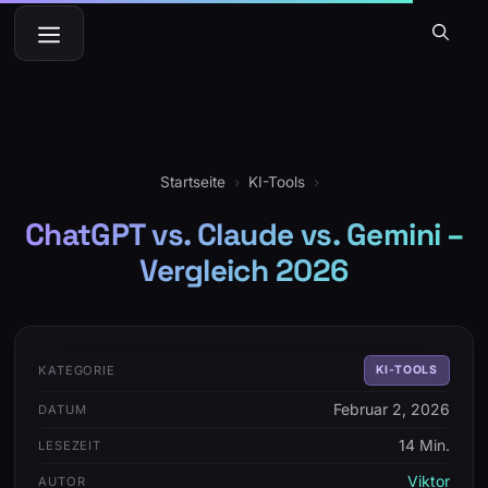
Zum
Menü
Inhalt
springen
Startseite
›
KI-Tools
›
ChatGPT vs. Claude vs. Gemini –
Vergleich 2026
KATEGORIE
KI-TOOLS
Februar 2, 2026
DATUM
14 Min.
LESEZEIT
Viktor
AUTOR