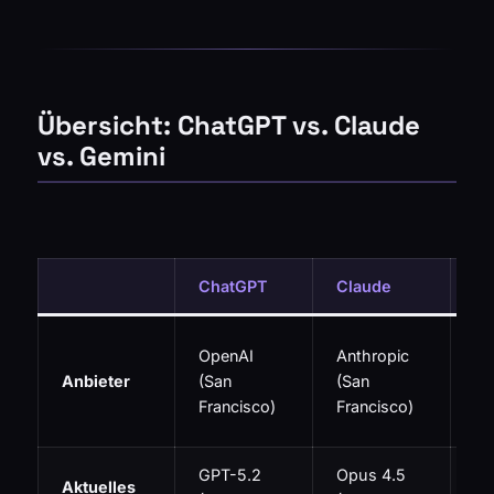
Übersicht: ChatGPT vs. Claude
vs. Gemini
ChatGPT
Claude
Ge
Go
OpenAI
Anthropic
De
Anbieter
(San
(San
(M
Francisco)
Francisco)
Vi
GPT-5.2
Opus 4.5
Ge
Aktuelles