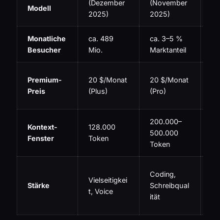
(Dezember
(November
(N
Modell
2025)
2025)
20
Monatliche
ca. 489
ca. 3–5 %
ca
Besucher
Mio.
Marktanteil
19
Premium-
20 $/Monat
20 $/Monat
$/
Preis
(Plus)
(Pro)
(A
200.000–
Kontext-
128.000
1–
500.000
Fenster
Token
To
Token
Gr
Coding,
Vielseitigkei
Do
Stärke
Schreibqual
t, Voice
Go
ität
In