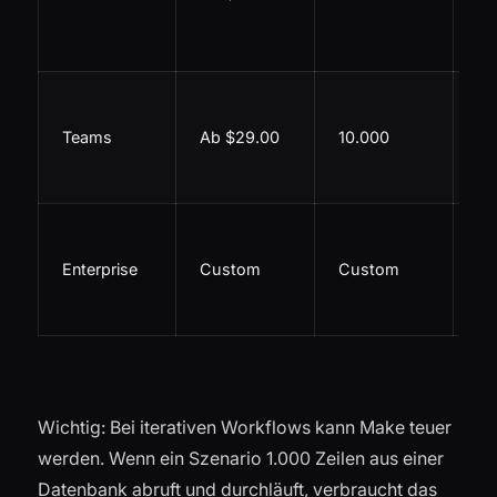
Vo
he
RB
Sz
Teams
Ab $29.00
10.000
Te
tei
SS
Lo
Enterprise
Custom
Custom
Pr
Op
Wichtig: Bei iterativen Workflows kann Make teuer
werden. Wenn ein Szenario 1.000 Zeilen aus einer
Datenbank abruft und durchläuft, verbraucht das