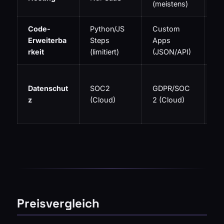
(meistens)
Se
Code-
Python/JS
Custom
Na
Erweiterba
Steps
Apps
JS
rkeit
(limitiert)
(JSON/API)
No
Vo
Datenschut
SOC2
GDPR/SOC
Ko
z
(Cloud)
2 (Cloud)
(S
ho
Preisvergleich