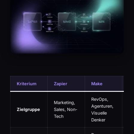
Kriterium
Zapier
Make
n8
RevOps,
Marketing,
En
Agenturen,
Zielgruppe
Sales, Non-
IT
Visuelle
Tech
En
Denker