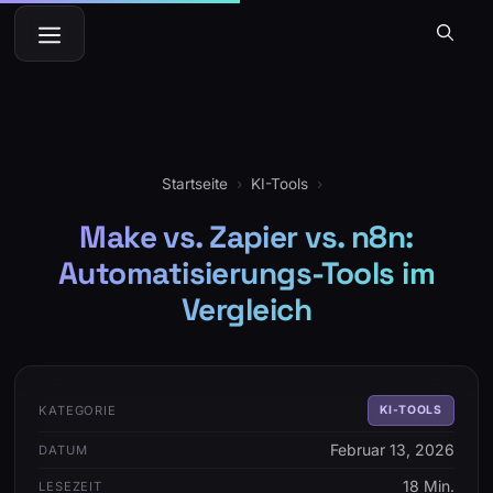
Zum
Menü
Inhalt
springen
Startseite
›
KI-Tools
›
Make vs. Zapier vs. n8n:
Automatisierungs-Tools im
Vergleich
KATEGORIE
KI-TOOLS
Februar 13, 2026
DATUM
18 Min.
LESEZEIT