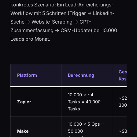
konkretes Szenario: Ein Lead-Anreicherungs-
Workflow mit 5 Schritten (Trigger → LinkedIn-
Suche → Website-Scraping → GPT-
Zusammenfassung → CRM-Update) bei 10.000
Leads pro Monat.
Geschät
Plattform
Berechnung
Kosten
10.000 × ~4
~$200–
Zapier
Tasks = 40.000
300/Mon
Tasks
10.000 × 5 Ops =
Make
50.000
~$35–60