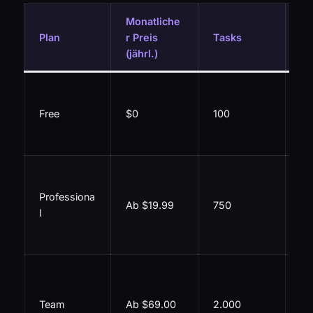
Monatliche
Ke
Plan
r Preis
Tasks
es
(jährl.)
2-
Za
Free
$0
100
Ta
Ca
Mu
Za
Professiona
Ab $19.99
750
Pr
l
Ap
W
Un
e 
Team
Ab $69.00
2.000
Mi