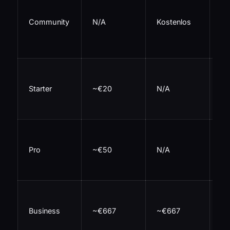
e
Community
N/A
Kostenlos
Wo
un
Ex
2.
Ex
Starter
~€20
N/A
Ma
Ho
10
Ex
Pro
~€50
N/A
15
Cr
40
Ex
Business
~€667
~€667
+
S