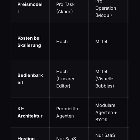
Pro
Pr
Preismodel
Pro Task
Operation
Wo
l
(Aktion)
(Modul)
Ex
Ni
Kosten bei
Ko
Hoch
Mittel
Skalierung
(S
ho
Mo
Hoch
Mittel
Bedienbark
sc
(Linearer
(Visuelle
eit
(N
Editor)
Bubbles)
Gr
Modulare
Na
KI-
Proprietäre
Agenten +
La
Architektur
Agenten
BYOK
In
Nur SaaS
Sa
Hosting
Nur SaaS