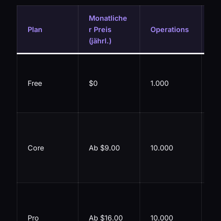
Monatliche
Ke
Plan
r Preis
Operations
es
(jährl.)
Vi
Bu
Free
$0
1.000
Mi
Int
Un
e 
Core
Ab $9.00
10.000
1-
Int
AP
Pri
Au
Pro
Ab $16.00
10.000
,