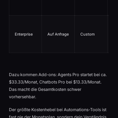
Pr
Su
Go
, 
Enterprise
Auf Anfrage
Custom
Lo
Wo
-I
Dazu kommen Add-ons: Agents Pro startet bei ca.
$33.33/Monat, Chatbots Pro bei $13.33/Monat.
Das macht die Gesamtkosten schwer
vorhersehbar.
Der größte Kostenhebel bei Automations-Tools ist
fast nie der Monatsplan, sondern dein Verständnis