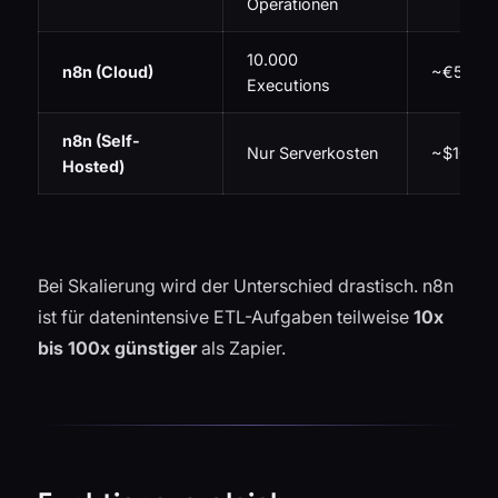
Operationen
10.000
n8n (Cloud)
~€50/M
Executions
n8n (Self-
Nur Serverkosten
~$10/Mo
Hosted)
Bei Skalierung wird der Unterschied drastisch. n8n
ist für datenintensive ETL-Aufgaben teilweise
10x
bis 100x günstiger
als Zapier.