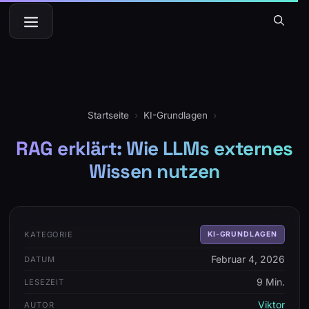
Zum
Menü
Inhalt
springen
Startseite
›
KI-Grundlagen
›
RAG erklärt: Wie LLMs externes
Wissen nutzen
KATEGORIE
KI-GRUNDLAGEN
Februar 4, 2026
DATUM
9 Min.
LESEZEIT
Viktor
AUTOR