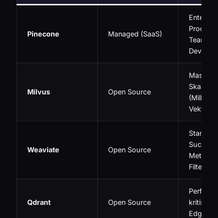
Enterpri
Producti
Pinecone
Managed (SaaS)
Teams o
DevOps
Massive
Skalieru
Milvus
Open Source
(Milliard
Vektoren
Starke H
Suche u
Weaviate
Open Source
Metadat
Filterung
Perform
Qdrant
Open Source
kritisch
Edge-De