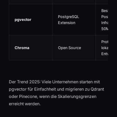
Bestehe
PostgreSQL
Postgre
pgvector
Extension
Infrastru
50M Vek
Prototyp
Chroma
Open Source
lokale
Entwickl
Der Trend 2025: Viele Unternehmen starten mit
pgvector für Einfachheit und migrieren zu Qdrant
oder Pinecone, wenn die Skalierungsgrenzen
erreicht werden.