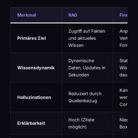
Merkmal
RAG
Fine-Tu
Zugriff auf Fakten
Anpassu
Primäres Ziel
und aktuelles
Verhalten,
Wissen
Format
Dynamische
Statisch
Wissensdynamik
Daten, Updates in
Wissen,
Sekunden
dauern 
Kann ver
Reduziert durch
Halluzinationen
werden (
Quellenbezug
Confiden
Hoch (Zitate
Niedrig (
Erklärbarkeit
möglich)
Box)