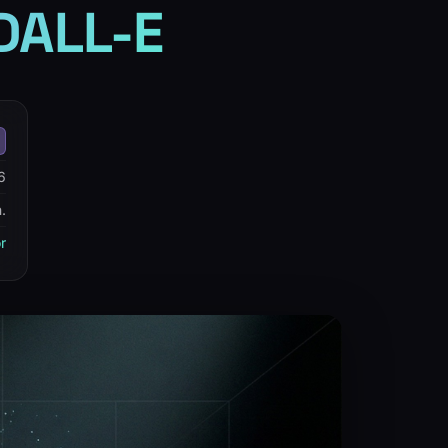
DALL-E
6
.
r