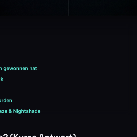
on gewonnen hat
ck
urden
laze & Nightshade
s? (Kurze Antwort)