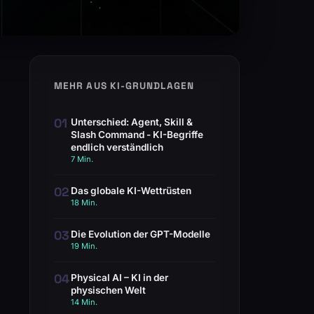
MEHR AUS KI-GRUNDLAGEN
01
Unterschied: Agent, Skill &
Slash Command - KI-Begriffe
endlich verständlich
7 Min.
02
Das globale KI-Wettrüsten
18 Min.
03
Die Evolution der GPT-Modelle
19 Min.
04
Physical AI – KI in der
physischen Welt
14 Min.