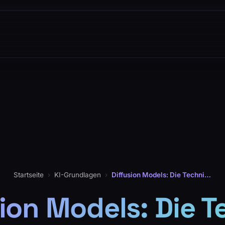
Startseite
›
KI-Grundlagen
›
Diffusion Models: Die Technik hinter Midjourney und DALL-E
sion Models: Die T