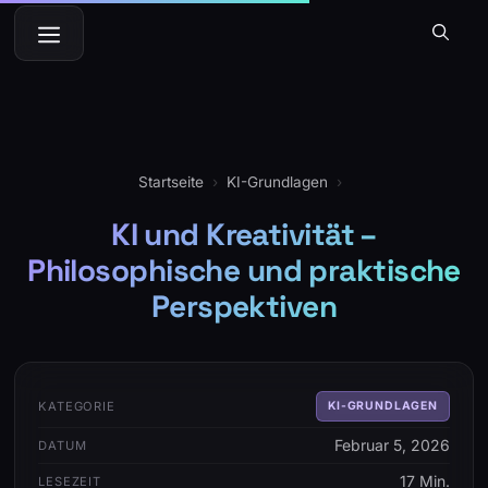
Zum
Menü
Inhalt
springen
Startseite
›
KI-Grundlagen
›
KI und Kreativität –
Philosophische und praktische
Perspektiven
KATEGORIE
KI-GRUNDLAGEN
Februar 5, 2026
DATUM
17 Min.
LESEZEIT