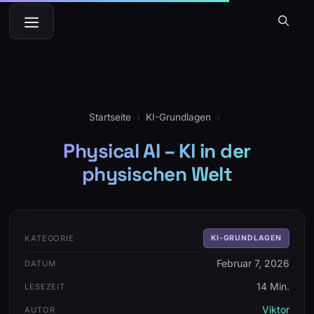
Zum
Menü
Inhalt
springen
Startseite
›
KI-Grundlagen
›
Physical AI – KI in der
physischen Welt
KATEGORIE
KI-GRUNDLAGEN
Februar 7, 2026
DATUM
14 Min.
LESEZEIT
Viktor
AUTOR