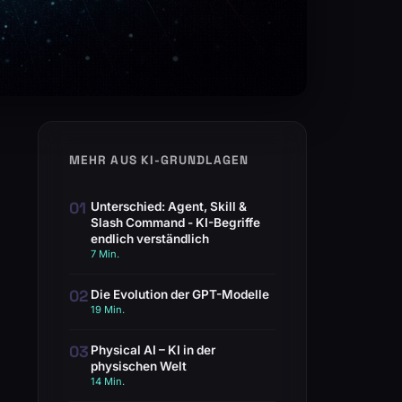
MEHR AUS KI-GRUNDLAGEN
01
Unterschied: Agent, Skill &
Slash Command - KI-Begriffe
endlich verständlich
7 Min.
02
Die Evolution der GPT-Modelle
19 Min.
03
Physical AI – KI in der
physischen Welt
14 Min.