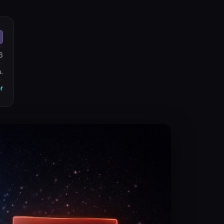
6
.
r