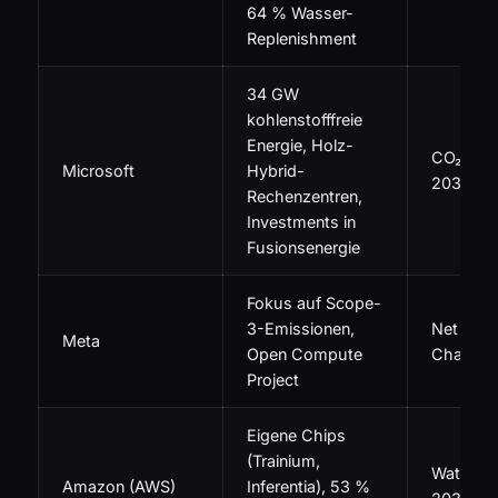
64 % Wasser-
Replenishment
34 GW
kohlenstofffreie
Energie, Holz-
CO₂-nega
Microsoft
Hybrid-
2030
Rechenzentren,
Investments in
Fusionsenergie
Fokus auf Scope-
3-Emissionen,
Net Zero
Meta
Open Compute
Chain bi
Project
Eigene Chips
(Trainium,
Water Pos
Amazon (AWS)
Inferentia), 53 %