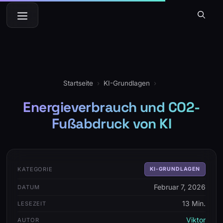
Zum
Menü
Inhalt
springen
Startseite
›
KI-Grundlagen
›
Energieverbrauch und CO2-
Fußabdruck von KI
KATEGORIE
KI-GRUNDLAGEN
Februar 7, 2026
DATUM
13 Min.
LESEZEIT
Viktor
AUTOR