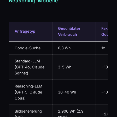
Reasoning-Modelle
Geschätzter
Faktor (
Anfragetyp
Verbrauch
Google-
Google-Suche
0,3 Wh
1x
Standard-LLM
(GPT-4o, Claude
3–5 Wh
~10–16x
Sonnet)
Reasoning-LLM
(GPT-5, Claude
30–40 Wh
~100–13
Opus)
Bildgenerierung
2.900 Wh (2,9
~9.600x