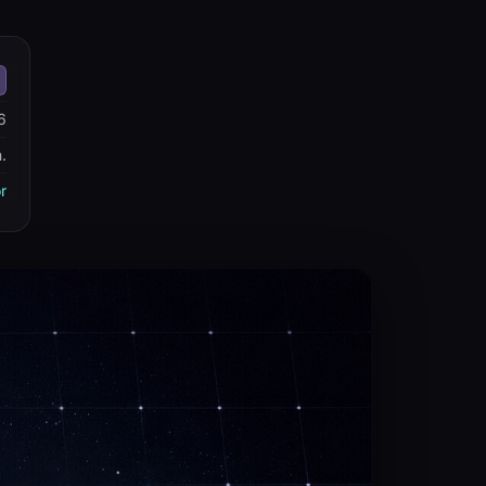
6
.
r