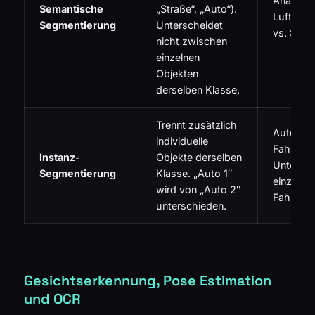
Analyse 
Semantische
„Straße“, „Auto“).
Luftbilde
Segmentierung
Unterscheidet
vs. Stadt
nicht zwischen
einzelnen
Objekten
derselben Klasse.
Trennt zusätzlich
Autono
individuelle
Fahren:
Instanz-
Objekte derselben
Untersc
Segmentierung
Klasse. „Auto 1″
einzelner
wird von „Auto 2″
Fahrzeu
unterschieden.
Gesichtserkennung, Pose Estimation
und OCR