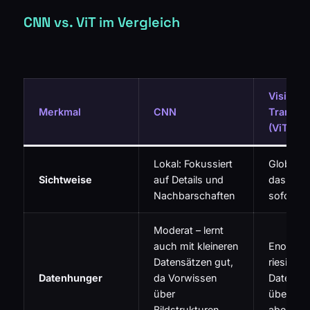
CNN vs. ViT im Vergleich
Vision
Merkmal
CNN
Transfo
(ViT)
Lokal: Fokussiert
Global: E
Sichtweise
auf Details und
das gro
Nachbarschaften
sofort
Moderat – lernt
auch mit kleineren
Enorm – 
Datensätzen gut,
riesige
Datenhunger
da Vorwissen
Datenme
über
übertriff
Bildstrukturen
aber of