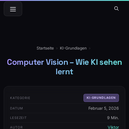
Zum
Menü
Inhalt
springen
Startseite
›
KI-Grundlagen
›
Computer Vision – Wie KI sehen
lernt
KATEGORIE
KI-GRUNDLAGEN
Februar 5, 2026
DATUM
9 Min.
LESEZEIT
Viktor
AUTOR