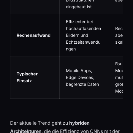
eingebaut ist
Effizienter bei
hochauflösenden
Rechenin
Rechenaufwand
Bildern und
aber ext
Echtzeitanwendu
skalierba
ngen
Foundati
Mobile Apps,
Models,
Typischer
Edge Devices,
multimod
Einsatz
begrenzte Daten
große C
Modelle
Der aktuelle Trend geht zu
hybriden
Architekturen
, die die Effizienz von CNNs mit der