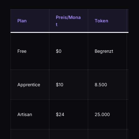
Preis/Mona
Be
Plan
Token
t
ei
Ei
nk
Free
$0
Begrenzt
Zu
Mo
Tr
Apprentice
$10
8.500
10
Mo
Un
Artisan
$24
25.000
Re
Ge
50