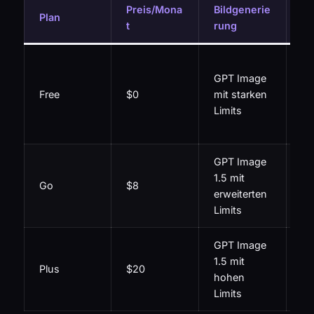
Preis/Mona
Bildgenerie
Be
Plan
t
rung
ei
We
GPT Image
se
Free
$0
mit starken
20
Limits
(z
US
GPT Image
We
1.5 mit
Zu
Go
$8
erweiterten
GP
Limits
In
GPT Image
We
1.5 mit
vol
Plus
$20
hohen
Fu
Limits
mf