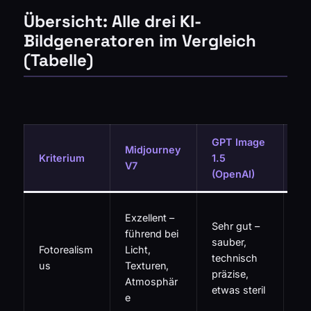
Übersicht: Alle drei KI-
Bildgeneratoren im Vergleich
(Tabelle)
GPT Image
Midjourney
Le
Kriterium
1.5
V7
AI
(OpenAI)
Va
Exzellent –
Sehr gut –
Lu
führend bei
sauber,
Re
Fotorealism
Licht,
technisch
an
us
Texturen,
präzise,
Mi
Atmosphär
etwas steril
Ph
e
te