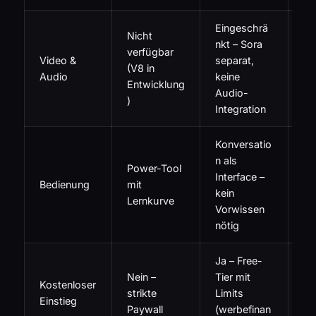
Eingeschrä
Fü
Nicht
nkt – Sora
Ve
verfügbar
Video &
separat,
na
(V8 in
Audio
keine
Vi
Entwicklung
Audio-
o-
)
Integration
Ge
Konversatio
n als
Ex
Power-Tool
Interface –
Co
Bedienung
mit
kein
vi
Lernkurve
Vorwissen
Re
nötig
Ja – Free-
Ja
Nein –
Tier mit
Kostenloser
Ti
strikte
Limits
Einstieg
be
Paywall
(werbefinan