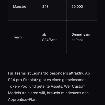
Mo
Maestro
$48
60.000
ma
Par
Ge
As
ab
Gemeinsam
Team
pr
$24/Seat
er Pool
In
r
Für Teams ist Leonardo besonders attraktiv: Ab
$24 pro Sitzplatz gibt es einen gemeinsamen
Token-Pool und geteilte Assets. Wer Custom
Models trainieren will, braucht mindestens den
Apprentice-Plan.