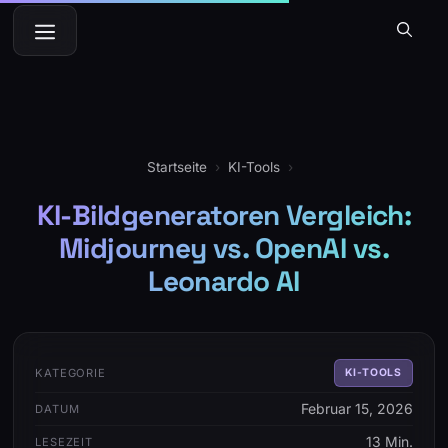
Zum
Menü
Inhalt
springen
Startseite
›
KI-Tools
›
KI-Bildgeneratoren Vergleich:
Midjourney vs. OpenAI vs.
Leonardo AI
KATEGORIE
KI-TOOLS
Februar 15, 2026
DATUM
13 Min.
LESEZEIT