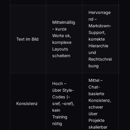
Hervorrage
Gu
nd –
Mittelmäßig
be
Markdown-
– kurze
un
Support,
Worte ok,
Sh
Text im Bild
korrekte
komplexe
we
Hierarchie
Layouts
st
und
scheitern
al
Rechtschrei
Im
bung
Mittel –
Hoch –
Chat-
über Style-
Ex
basierte
Codes (–
ec
Konsistenz,
Konsistenz
sref, –oref),
Fi
schwer
kein
mi
über
Training
Mo
Projekte
nötig
skalierbar