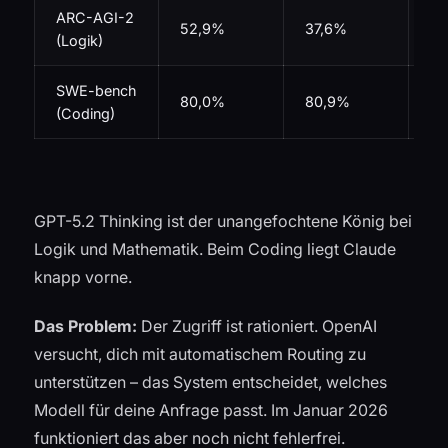
ARC-AGI-2
52,9%
37,6%
31
(Logik)
SWE-bench
80,0%
80,9%
76
(Coding)
GPT-5.2 Thinking ist der unangefochtene König bei
Logik und Mathematik. Beim Coding liegt Claude
knapp vorne.
Das Problem:
Der Zugriff ist rationiert. OpenAI
versucht, dich mit automatischem Routing zu
unterstützen – das System entscheidet, welches
Modell für deine Anfrage passt. Im Januar 2026
funktioniert das aber noch nicht fehlerfrei.