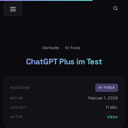
Zum
Menü
Inhalt
springen
Startseite
›
KI-Tools
›
ChatGPT Plus im Test
KATEGORIE
KI-TOOLS
Februar 1, 2026
DATUM
11 Min.
LESEZEIT
Viktor
AUTOR