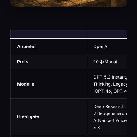
Anbieter
OpenAI
Preis
20 $/Monat
GPT-5.2 Instant, GP
Modelle
Thinking, Legacy-Mo
(GPT-4o, GPT-4)
Deep Research, Sora
Videogenerierung, C
Highlights
Advanced Voice Mod
E 3