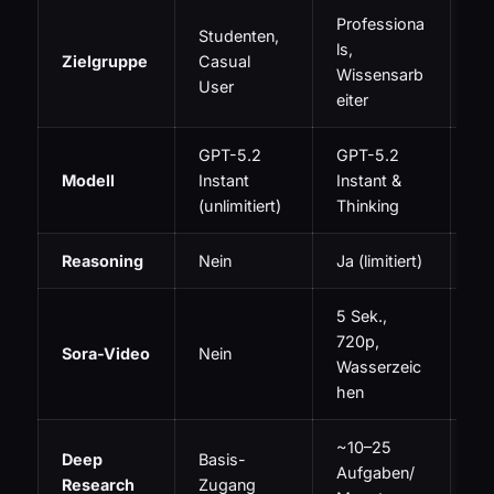
Professiona
Studenten,
En
ls,
Zielgruppe
Casual
Un
Wissensarb
User
en
eiter
GPT-5.2
GPT-5.2
GP
Modell
Instant
Instant &
Pr
(unlimitiert)
Thinking
Le
Reasoning
Nein
Ja (limitiert)
Un
5 Sek.,
20
720p,
10
Sora-Video
Nein
Wasserzeic
Wa
hen
he
~10–25
~
Deep
Basis-
Aufgaben/
Au
Research
Zugang