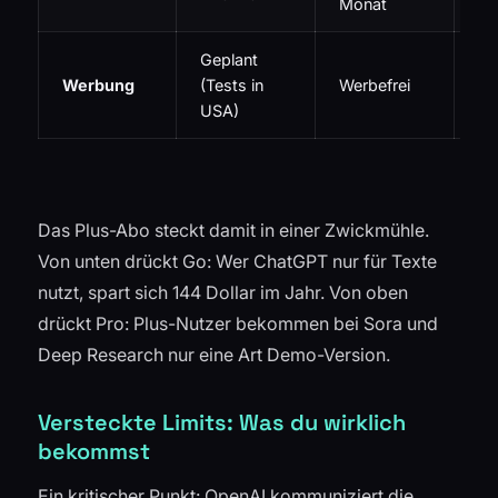
Monat
Mo
Geplant
Werbung
(Tests in
Werbefrei
We
USA)
Das Plus-Abo steckt damit in einer Zwickmühle.
Von unten drückt Go: Wer ChatGPT nur für Texte
nutzt, spart sich 144 Dollar im Jahr. Von oben
drückt Pro: Plus-Nutzer bekommen bei Sora und
Deep Research nur eine Art Demo-Version.
Versteckte Limits: Was du wirklich
bekommst
Ein kritischer Punkt: OpenAI kommuniziert die