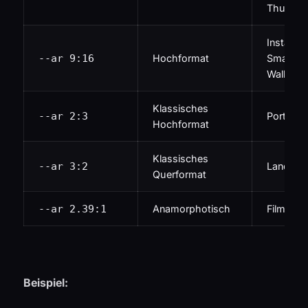
Thumbna
Instagra
--ar 9:16
Hochformat
Smartph
Wallpape
Klassisches
--ar 2:3
Portraits
Hochformat
Klassisches
--ar 3:2
Landscha
Querformat
--ar 2.39:1
Anamorphotisch
Filmisch
Beispiel: