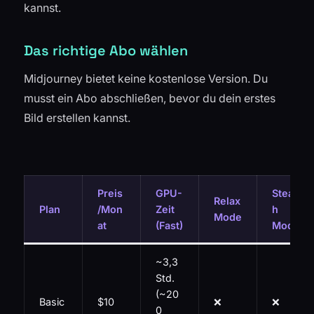
kannst.
Das richtige Abo wählen
Midjourney bietet keine kostenlose Version. Du
musst ein Abo abschließen, bevor du dein erstes
Bild erstellen kannst.
Preis
GPU-
Stealt
Relax
Plan
/Mon
Zeit
h
Mode
at
(Fast)
Mode
~3,3
Std.
(~20
Basic
$10
❌
❌
0