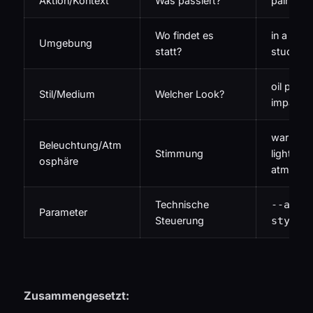
Aktion/Kontext
Was passiert?
painting
Wo findet es
in a sunli
Umgebung
statt?
studio in
oil painti
Stil/Medium
Welcher Look?
impasto 
warm go
Beleuchtung/Atm
Stimmung
light, du
osphäre
atmosph
Technische
--ar 3
Parameter
Steuerung
styliz
Zusammengesetzt: