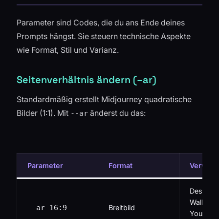
Parameter sind Codes, die du ans Ende deines
Prompts hängst. Sie steuern technische Aspekte
wie Format, Stil und Varianz.
Seitenverhältnis ändern (–ar)
Standardmäßig erstellt Midjourney quadratische
Bilder (1:1). Mit
änderst du das:
--ar
Parameter
Format
Verwen
Desktop
Wallpape
--ar 16:9
Breitbild
YouTube