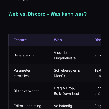
Web vs. Discord – Was kann was?
Feature
Web
Discord
Visuelle
Bilderstellung
/imagi
Eingabeleiste
Parameter
Schieberegler &
Text-Suff
einstellen
Menüs
--ar 1
Drag & Drop,
Einzeln 
Bilder verwalten
Bulk-Download
unübersi
Editor (Inpainting,
Vollständig
Eingesch