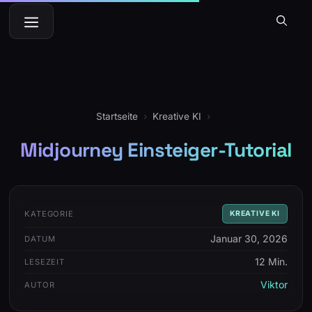
Zum
Menü
Inhalt
springen
Startseite
›
Kreative KI
›
Midjourney Einsteiger-Tutorial
KATEGORIE
KREATIVE KI
Januar 30, 2026
DATUM
12 Min.
LESEZEIT
Viktor
AUTOR