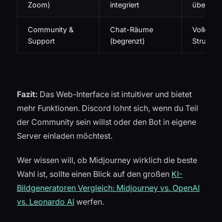
Zoom)
integriert
über But
Community &
Chat-Räume
Volle Ser
Support
(begrenzt)
Struktur
Fazit:
Das Web-Interface ist intuitiver und bietet
mehr Funktionen. Discord lohnt sich, wenn du Teil
der Community sein willst oder den Bot in eigene
Server einladen möchtest.
Wer wissen will, ob Midjourney wirklich die beste
Wahl ist, sollte einen Blick auf den großen
KI-
Bildgeneratoren Vergleich: Midjourney vs. OpenAI
vs. Leonardo AI
werfen.