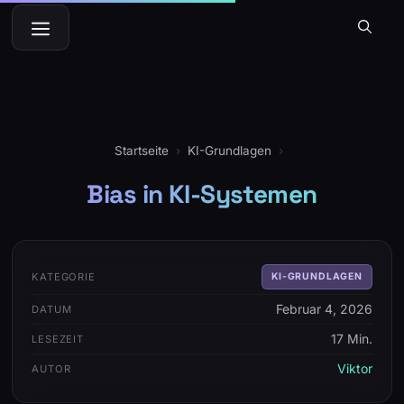
Zum
Menü
Inhalt
springen
Startseite
›
KI-Grundlagen
›
Bias in KI-Systemen
KATEGORIE
KI-GRUNDLAGEN
Februar 4, 2026
DATUM
17 Min.
LESEZEIT
Viktor
AUTOR