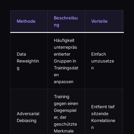
Beschreibu
Methode
Vorteile
Na
ng
Häufigkeit
unterrepräs
Ka
Data
entierter
Einfach
Ov
Reweightin
Gruppen in
umzusetze
be
g
Trainingsdat
n
Mi
en
n 
anpassen
Training
gegen einen
Sc
Entfernt tief
Gegenspiel
tra
Adversarial
sitzende
er, der
ka
Debiasing
Korrelatione
geschützte
Ge
n
Merkmale
ve