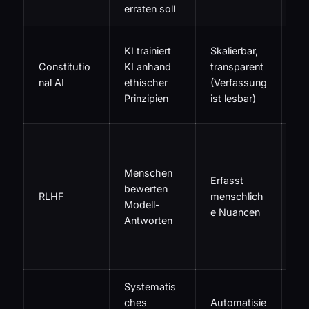
erraten soll
Hä
KI trainiert
Skalierbar,
de
Constitutio
KI anhand
transparent
de
nal AI
ethischer
(Verfassung
Ve
Prinzipien
ist lesbar)
ab
Te
sc
Menschen
sk
Erfasst
bewerten
kul
RLHF
menschlich
Modell-
vo
e Nuancen
Antworten
m
du
La
Systematis
Er
ches
Automatisie