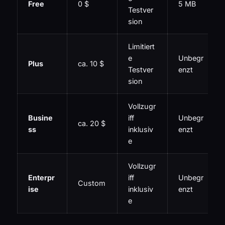
Free
0 $
5 MB
Testver
sion
Limitiert
e
Unbegr
Plus
ca. 10 $
Testver
enzt
sion
Vollzugr
Busine
iff
Unbegr
ca. 20 $
ss
inklusiv
enzt
e
Vollzugr
Enterpr
iff
Unbegr
Custom
ise
inklusiv
enzt
e