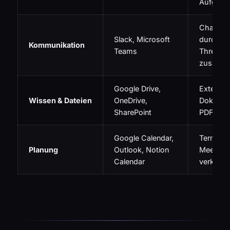
Aufgaben
Chat-His
Slack, Microsoft
durchsu
Kommunikation
Teams
Threads
zusamme
Google Drive,
Externe
Wissen & Dateien
OneDrive,
Dokumen
SharePoint
PDFs ind
Google Calendar,
Termin-K
Planung
Outlook, Notion
Meeting
Calendar
verknüp