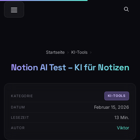
Zum
Menü
Inhalt
springen
Startseite
›
KI-Tools
›
Notion AI Test – KI für Notizen
KATEGORIE
KI-TOOLS
Februar 15, 2026
DATUM
13 Min.
LESEZEIT
Viktor
AUTOR