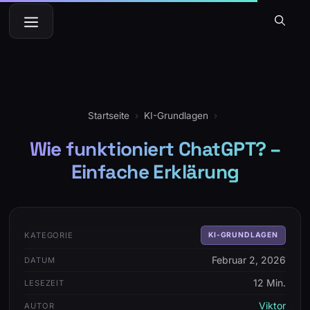
Zum
Menü
Inhalt
springen
Startseite
›
KI-Grundlagen
›
Wie funktioniert ChatGPT? –
Einfache Erklärung
KATEGORIE
KI-GRUNDLAGEN
Februar 2, 2026
DATUM
12 Min.
LESEZEIT
Viktor
AUTOR