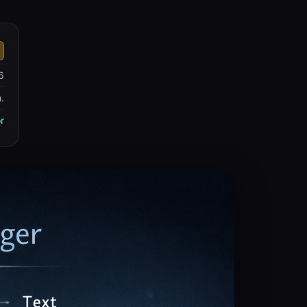
6
.
r