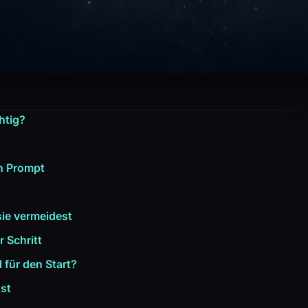
htig?
en Prompt
sie vermeidest
r Schritt
 für den Start?
nst