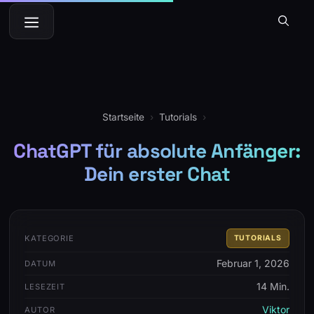
Zum
Menü
Inhalt
springen
Startseite
›
Tutorials
›
ChatGPT für absolute Anfänger:
Dein erster Chat
KATEGORIE
TUTORIALS
Februar 1, 2026
DATUM
14 Min.
LESEZEIT
Viktor
AUTOR