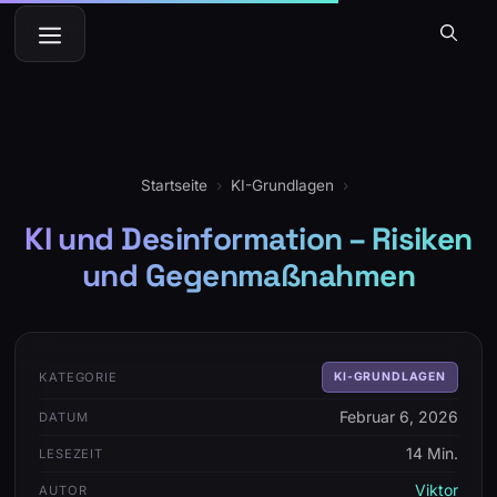
Zum
Menü
Inhalt
springen
Startseite
›
KI-Grundlagen
›
KI und Desinformation – Risiken
und Gegenmaßnahmen
KATEGORIE
KI-GRUNDLAGEN
Februar 6, 2026
DATUM
14 Min.
LESEZEIT
Viktor
AUTOR