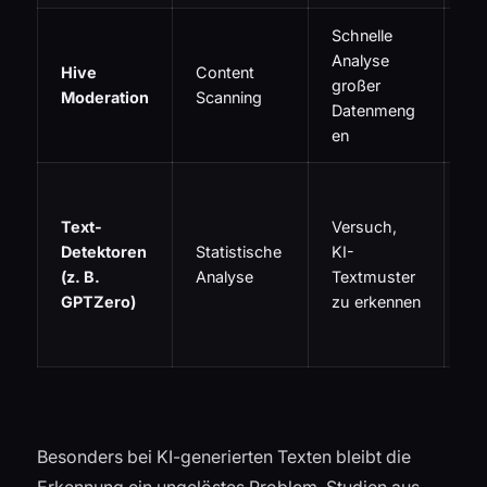
Schnelle
Anf
Analyse
Hive
Content
ga
großer
Moderation
Scanning
Ge
Datenmeng
n
en
H
Fe
Text-
Versuch,
,
Detektoren
Statistische
KI-
di
(z. B.
Analyse
Textmuster
Ni
GPTZero)
zu erkennen
Mu
ch
Besonders bei KI-generierten Texten bleibt die