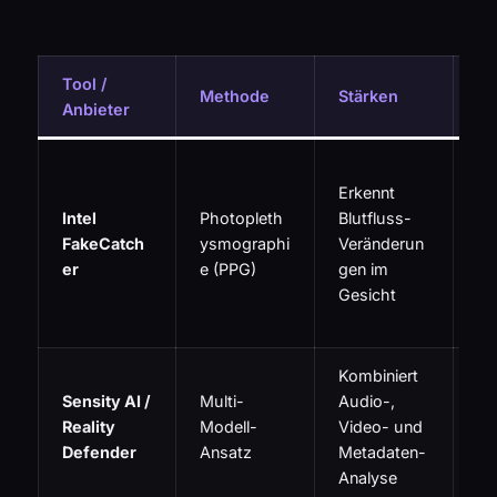
Tool /
Methode
Stärken
Sc
Anbieter
Br
Erkennt
ho
Intel
Photopleth
Blutfluss-
Vi
FakeCatch
ysmographi
Veränderun
ät
er
e (PPG)
gen im
be
Gesicht
Ko
n
Kombiniert
Te
Sensity AI /
Multi-
Audio-,
anf
Reality
Modell-
Video- und
„A
Defender
Ansatz
Metadaten-
No
Analyse