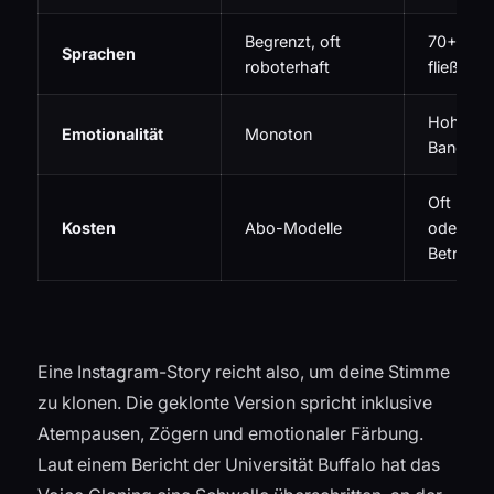
Begrenzt, oft
70+ Spr
Sprachen
roboterhaft
fließend
Hohe em
Emotionalität
Monoton
Bandbrei
Oft kost
Kosten
Abo-Modelle
oder Cen
Beträge
Eine Instagram-Story reicht also, um deine Stimme
zu klonen. Die geklonte Version spricht inklusive
Atempausen, Zögern und emotionaler Färbung.
Laut einem Bericht der Universität Buffalo hat das