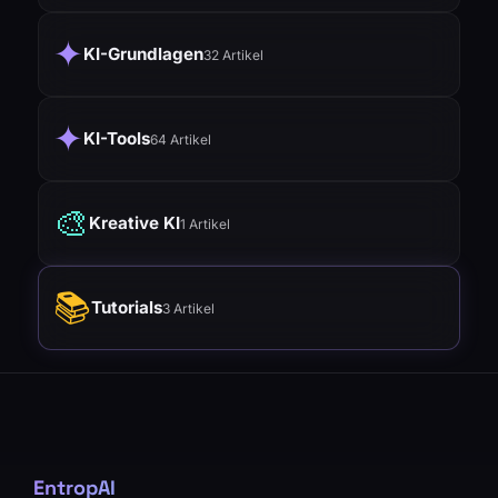
✦
KI-Grundlagen
32 Artikel
✦
KI-Tools
64 Artikel
🎨
Kreative KI
1 Artikel
📚
Tutorials
3 Artikel
EntropAI