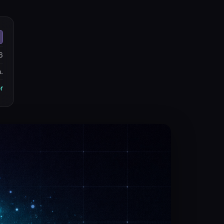
6
.
r