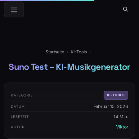
Zum
Menü
Inhalt
springen
Startseite
›
KI-Tools
›
Suno Test – KI-Musikgenerator
KATEGORIE
KI-TOOLS
Februar 15, 2026
DATUM
14 Min.
LESEZEIT
Viktor
AUTOR